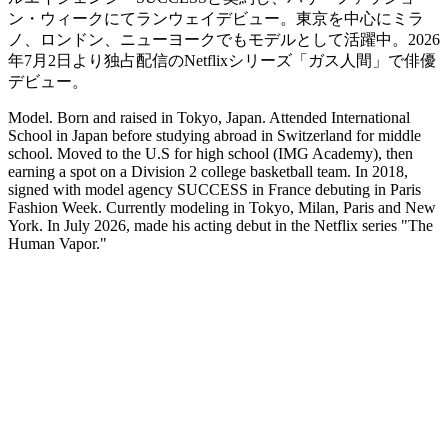
ン・ウィークにてランウェイデビュー。東京を中心にミラ
ノ、ロンドン、ニューヨークでもモデルとして活躍中。2026
年7月2日より独占配信のNetflixシリーズ「ガス人間」で俳優
デビュー。
Model. Born and raised in Tokyo, Japan. Attended International
School in Japan before studying abroad in Switzerland for middle
school. Moved to the U.S for high school (IMG Academy), then
earning a spot on a Division 2 college basketball team. In 2018,
signed with model agency SUCCESS in France debuting in Paris
Fashion Week. Currently modeling in Tokyo, Milan, Paris and New
York. In July 2026, made his acting debut in the Netflix series "The
Human Vapor."