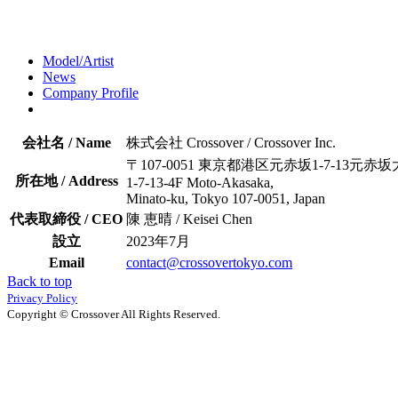
Model/Artist
News
Company Profile
会社名 / Name
株式会社 Crossover / Crossover Inc.
〒107-0051 東京都港区元赤坂1-7-13元赤
所在地 / Address
1-7-13-4F Moto-Akasaka,
Minato-ku, Tokyo 107-0051, Japan
代表取締役 / CEO
陳 恵晴 / Keisei Chen
設立
2023年7月
Email
contact@crossovertokyo.com
Back to top
Privacy Policy
Copyright © Crossover All Rights Reserved.