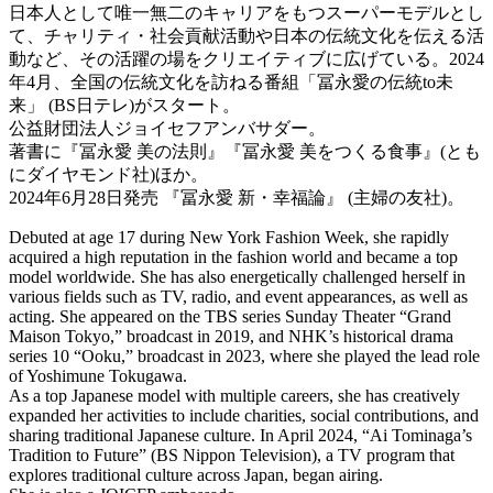
日本人として唯一無二のキャリアをもつスーパーモデルとし
て、チャリティ・社会貢献活動や日本の伝統文化を伝える活
動など、その活躍の場をクリエイティブに広げている。2024
年4月、全国の伝統文化を訪ねる番組「冨永愛の伝統to未
来」 (BS日テレ)がスタート。
公益財団法人ジョイセフアンバサダー。
著書に『冨永愛 美の法則』『冨永愛 美をつくる食事』(とも
にダイヤモンド社)ほか。
2024年6月28日発売 『冨永愛 新・幸福論』 (主婦の友社)。
Debuted at age 17 during New York Fashion Week, she rapidly
acquired a high reputation in the fashion world and became a top
model worldwide. She has also energetically challenged herself in
various fields such as TV, radio, and event appearances, as well as
acting. She appeared on the TBS series Sunday Theater “Grand
Maison Tokyo,” broadcast in 2019, and NHK’s historical drama
series 10 “Ooku,” broadcast in 2023, where she played the lead role
of Yoshimune Tokugawa.
As a top Japanese model with multiple careers, she has creatively
expanded her activities to include charities, social contributions, and
sharing traditional Japanese culture. In April 2024, “Ai Tominaga’s
Tradition to Future” (BS Nippon Television), a TV program that
explores traditional culture across Japan, began airing.