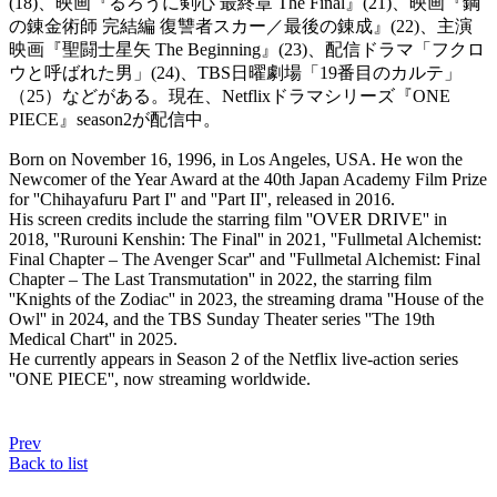
(18)、映画『るろうに剣心 最終章 The Final』(21)、映画『鋼
の錬金術師 完結編 復讐者スカー／最後の錬成』(22)、主演
映画『聖闘士星矢 The Beginning』(23)、配信ドラマ「フクロ
ウと呼ばれた男」(24)、TBS日曜劇場「19番目のカルテ」
（25）などがある。現在、Netflixドラマシリーズ『ONE
PIECE』season2が配信中。
Born on November 16, 1996, in Los Angeles, USA. He won the
Newcomer of the Year Award at the 40th Japan Academy Film Prize
for ''Chihayafuru Part I'' and ''Part II'', released in 2016.
His screen credits include the starring film ''OVER DRIVE'' in
2018, ''Rurouni Kenshin: The Final'' in 2021, ''Fullmetal Alchemist:
Final Chapter – The Avenger Scar'' and ''Fullmetal Alchemist: Final
Chapter – The Last Transmutation'' in 2022, the starring film
''Knights of the Zodiac'' in 2023, the streaming drama ''House of the
Owl'' in 2024, and the TBS Sunday Theater series ''The 19th
Medical Chart'' in 2025.
He currently appears in Season 2 of the Netflix live-action series
''ONE PIECE'', now streaming worldwide.
Prev
Back to list