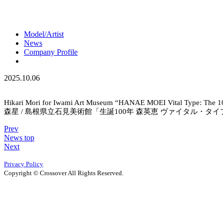
Model/Artist
News
Company Profile
2025.10.06
Hikari Mori for Iwami Art Museum “HANAE MOEI Vital Type: The 10
森星 / 島根県立石見美術館「生誕100年 森英恵 ヴァイタル・タ
Prev
News top
Next
Privacy Policy
Copyright © Crossover All Rights Reserved.