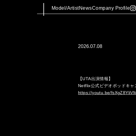
Model/Artist
News
Company Profile
2026.07.08
【UTA出演情報】
Netflix公式ビデオポッド
https://youtu.be/fsXgZ8Yli