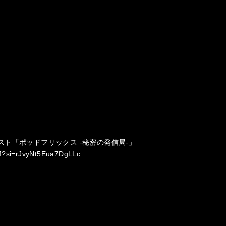
キャスト「ポッドフリックス -秘密の発信局-」
VM?si=rJvyNt5Eua7DgLLc